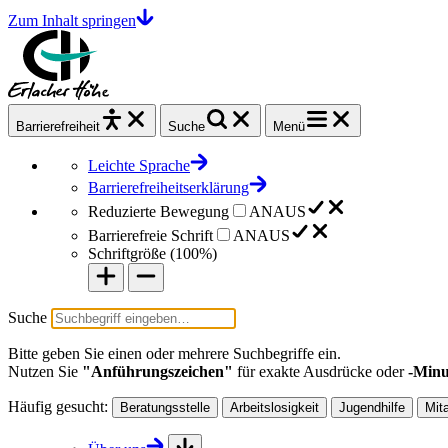
Zum Inhalt springen
Barrierefrei
heit
Suche
Menü
Leichte Sprache
Barrierefreiheitserklärung
Reduzierte Bewegung
AN
AUS
Barrierefreie Schrift
AN
AUS
Schriftgröße (
100%
)
Suche
Bitte geben Sie einen oder mehrere Suchbegriffe ein.
Nutzen Sie
"Anführungszeichen"
für exakte Ausdrücke oder
-Minu
Häufig gesucht:
Beratungsstelle
Arbeitslosigkeit
Jugendhilfe
Mit