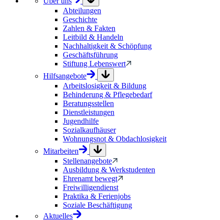
Über uns
Abteilungen
Geschichte
Zahlen & Fakten
Leitbild & Handeln
Nachhaltigkeit & Schöpfung
Geschäftsführung
Stiftung Lebenswert
Hilfsangebote
Arbeitslosigkeit & Bildung
Behinderung & Pflegebedarf
Beratungsstellen
Dienstleistungen
Jugendhilfe
Sozialkaufhäuser
Wohnungsnot & Obdachlosigkeit
Mitarbeiten
Stellenangebote
Ausbildung & Werkstudenten
Ehrenamt bewegt
Freiwilligendienst
Praktika & Ferienjobs
Soziale Beschäftigung
Aktuelles