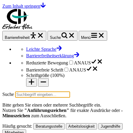
Zum Inhalt springen
Barrierefrei
heit
Suche
Menü
Leichte Sprache
Barrierefreiheitserklärung
Reduzierte Bewegung
AN
AUS
Barrierefreie Schrift
AN
AUS
Schriftgröße (
100%
)
Suche
Bitte geben Sie einen oder mehrere Suchbegriffe ein.
Nutzen Sie
"Anführungszeichen"
für exakte Ausdrücke oder
-
Minuszeichen
zum Ausschließen.
Häufig gesucht:
Beratungsstelle
Arbeitslosigkeit
Jugendhilfe
Mitarbeiten