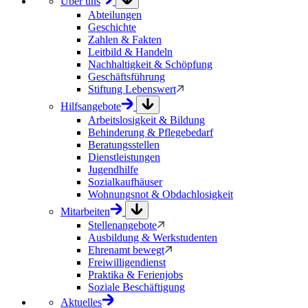
Über uns
Abteilungen
Geschichte
Zahlen & Fakten
Leitbild & Handeln
Nachhaltigkeit & Schöpfung
Geschäftsführung
Stiftung Lebenswert
Hilfsangebote
Arbeitslosigkeit & Bildung
Behinderung & Pflegebedarf
Beratungsstellen
Dienstleistungen
Jugendhilfe
Sozialkaufhäuser
Wohnungsnot & Obdachlosigkeit
Mitarbeiten
Stellenangebote
Ausbildung & Werkstudenten
Ehrenamt bewegt
Freiwilligendienst
Praktika & Ferienjobs
Soziale Beschäftigung
Aktuelles