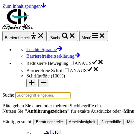
Zum Inhalt springen
Barrierefrei
heit
Suche
Menü
Leichte Sprache
Barrierefreiheitserklärung
Reduzierte Bewegung
AN
AUS
Barrierefreie Schrift
AN
AUS
Schriftgröße (
100%
)
Suche
Bitte geben Sie einen oder mehrere Suchbegriffe ein.
Nutzen Sie
"Anführungszeichen"
für exakte Ausdrücke oder
-Minu
Häufig gesucht:
Beratungsstelle
Arbeitslosigkeit
Jugendhilfe
Mit