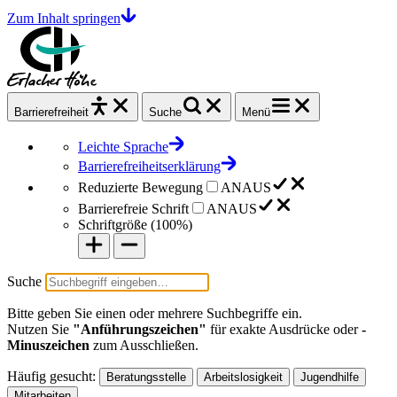
Zum Inhalt springen
Barrierefrei
heit
Suche
Menü
Leichte Sprache
Barrierefreiheitserklärung
Reduzierte Bewegung
AN
AUS
Barrierefreie Schrift
AN
AUS
Schriftgröße (
100%
)
Suche
Bitte geben Sie einen oder mehrere Suchbegriffe ein.
Nutzen Sie
"Anführungszeichen"
für exakte Ausdrücke oder
-
Minuszeichen
zum Ausschließen.
Häufig gesucht:
Beratungsstelle
Arbeitslosigkeit
Jugendhilfe
Mitarbeiten