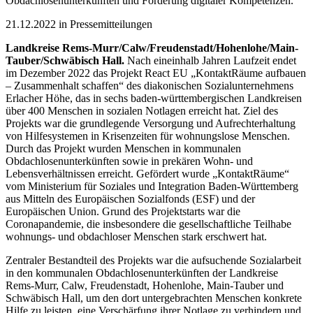
Obdachlosenunterkünften und Förderung digitaler Kompetenzen.
21.12.2022 in Pressemitteilungen
Landkreise Rems-Murr/Calw/Freudenstadt/Hohenlohe/Main-
Tauber/Schwäbisch Hall.
Nach eineinhalb Jahren Laufzeit endet
im Dezember 2022 das Projekt React EU „KontaktRäume aufbauen
– Zusammenhalt schaffen“ des diakonischen Sozialunternehmens
Erlacher Höhe, das in sechs baden-württembergischen Landkreisen
über 400 Menschen in sozialen Notlagen erreicht hat. Ziel des
Projekts war die grundlegende Versorgung und Aufrechterhaltung
von Hilfesystemen in Krisenzeiten für wohnungslose Menschen.
Durch das Projekt wurden Menschen in kommunalen
Obdachlosenunterkünften sowie in prekären Wohn- und
Lebensverhältnissen erreicht. Gefördert wurde „KontaktRäume“
vom Ministerium für Soziales und Integration Baden-Württemberg
aus Mitteln des Europäischen Sozialfonds (ESF) und der
Europäischen Union. Grund des Projektstarts war die
Coronapandemie, die insbesondere die gesellschaftliche Teilhabe
wohnungs- und obdachloser Menschen stark erschwert hat.
Zentraler Bestandteil des Projekts war die aufsuchende Sozialarbeit
in den kommunalen Obdachlosenunterkünften der Landkreise
Rems-Murr, Calw, Freudenstadt, Hohenlohe, Main-Tauber und
Schwäbisch Hall, um den dort untergebrachten Menschen konkrete
Hilfe zu leisten, eine Verschärfung ihrer Notlage zu verhindern und