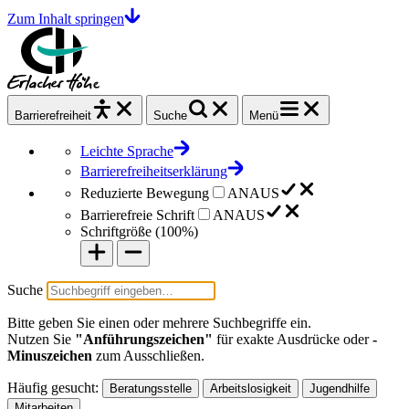
Zum Inhalt springen
Barrierefrei
heit
Suche
Menü
Leichte Sprache
Barrierefreiheitserklärung
Reduzierte Bewegung
AN
AUS
Barrierefreie Schrift
AN
AUS
Schriftgröße (
100%
)
Suche
Bitte geben Sie einen oder mehrere Suchbegriffe ein.
Nutzen Sie
"Anführungszeichen"
für exakte Ausdrücke oder
-
Minuszeichen
zum Ausschließen.
Häufig gesucht:
Beratungsstelle
Arbeitslosigkeit
Jugendhilfe
Mitarbeiten