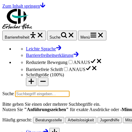
Zum Inhalt springen
Barrierefrei
heit
Suche
Menü
Leichte Sprache
Barrierefreiheitserklärung
Reduzierte Bewegung
AN
AUS
Barrierefreie Schrift
AN
AUS
Schriftgröße (
100%
)
Suche
Bitte geben Sie einen oder mehrere Suchbegriffe ein.
Nutzen Sie
"Anführungszeichen"
für exakte Ausdrücke oder
-Minu
Häufig gesucht:
Beratungsstelle
Arbeitslosigkeit
Jugendhilfe
Mit