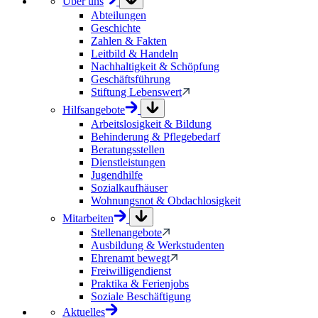
Über uns
Abteilungen
Geschichte
Zahlen & Fakten
Leitbild & Handeln
Nachhaltigkeit & Schöpfung
Geschäftsführung
Stiftung Lebenswert
Hilfsangebote
Arbeitslosigkeit & Bildung
Behinderung & Pflegebedarf
Beratungsstellen
Dienstleistungen
Jugendhilfe
Sozialkaufhäuser
Wohnungsnot & Obdachlosigkeit
Mitarbeiten
Stellenangebote
Ausbildung & Werkstudenten
Ehrenamt bewegt
Freiwilligendienst
Praktika & Ferienjobs
Soziale Beschäftigung
Aktuelles