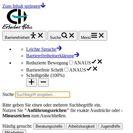
Zum Inhalt springen
Barrierefrei
heit
Suche
Menü
Leichte Sprache
Barrierefreiheitserklärung
Reduzierte Bewegung
AN
AUS
Barrierefreie Schrift
AN
AUS
Schriftgröße (
100%
)
Suche
Bitte geben Sie einen oder mehrere Suchbegriffe ein.
Nutzen Sie
"Anführungszeichen"
für exakte Ausdrücke oder
-
Minuszeichen
zum Ausschließen.
Häufig gesucht:
Beratungsstelle
Arbeitslosigkeit
Jugendhilfe
Mitarbeiten