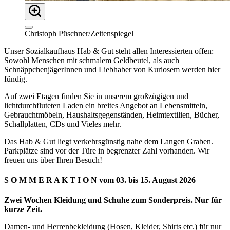
Christoph Püschner/Zeitenspiegel
Unser Sozialkaufhaus Hab & Gut steht allen Interessierten offen:
Sowohl Menschen mit schmalem Geldbeutel, als auch
SchnäppchenjägerInnen und Liebhaber von Kuriosem werden hier
fündig.
Auf zwei Etagen finden Sie in unserem großzügigen und
lichtdurchfluteten Laden ein breites Angebot an Lebensmitteln,
Gebrauchtmöbeln, Haushaltsgegenständen, Heimtextilien, Bücher,
Schallplatten, CDs und Vieles mehr.
Das Hab & Gut liegt verkehrsgünstig nahe dem Langen Graben.
Parkplätze sind vor der Türe in begrenzter Zahl vorhanden. Wir
freuen uns über Ihren Besuch!
S O M M E R A K T I O N vom
03. bis 15. August 2026
Zwei Wochen Kleidung und Schuhe zum Sonderpreis. Nur für
kurze Zeit.
Damen- und Herrenbekleidung (Hosen, Kleider, Shirts etc.) für nur