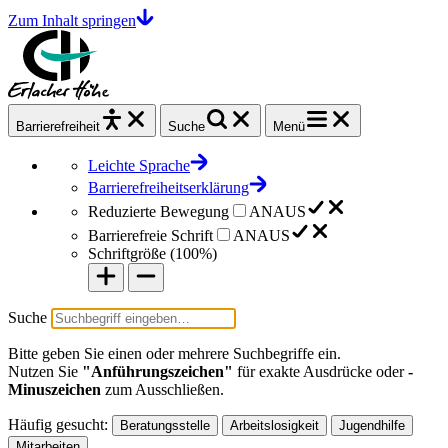
Zum Inhalt springen
Barrierefrei
heit
Suche
Menü
Leichte Sprache
Barrierefreiheitserklärung
Reduzierte Bewegung
AN
AUS
Barrierefreie Schrift
AN
AUS
Schriftgröße (
100%
)
Suche
Bitte geben Sie einen oder mehrere Suchbegriffe ein.
Nutzen Sie
"Anführungszeichen"
für exakte Ausdrücke oder
-
Minuszeichen
zum Ausschließen.
Häufig gesucht:
Beratungsstelle
Arbeitslosigkeit
Jugendhilfe
Mitarbeiten