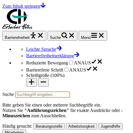
Zum Inhalt springen
Barrierefrei
heit
Suche
Menü
Leichte Sprache
Barrierefreiheitserklärung
Reduzierte Bewegung
AN
AUS
Barrierefreie Schrift
AN
AUS
Schriftgröße (
100%
)
Suche
Bitte geben Sie einen oder mehrere Suchbegriffe ein.
Nutzen Sie
"Anführungszeichen"
für exakte Ausdrücke oder
-
Minuszeichen
zum Ausschließen.
Häufig gesucht:
Beratungsstelle
Arbeitslosigkeit
Jugendhilfe
Mitarbeiten