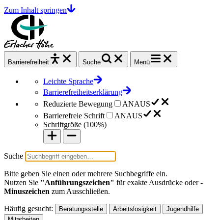
Zum Inhalt springen
Barrierefrei
heit
Suche
Menü
Leichte Sprache
Barrierefreiheitserklärung
Reduzierte Bewegung
AN
AUS
Barrierefreie Schrift
AN
AUS
Schriftgröße (
100%
)
Suche
Bitte geben Sie einen oder mehrere Suchbegriffe ein.
Nutzen Sie
"Anführungszeichen"
für exakte Ausdrücke oder
-
Minuszeichen
zum Ausschließen.
Häufig gesucht:
Beratungsstelle
Arbeitslosigkeit
Jugendhilfe
Mitarbeiten