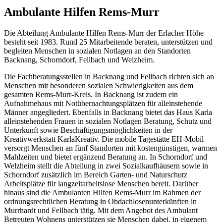
Ambulante Hilfen Rems-Murr
Die Abteilung Ambulante Hilfen Rems-Murr der Erlacher Höhe
besteht seit 1983. Rund 25 Mitarbeitende beraten, unterstützen und
begleiten Menschen in sozialen Notlagen an den Standorten
Backnang, Schorndorf, Fellbach und Welzheim.
Die Fachberatungsstellen in Backnang und Fellbach richten sich an
Menschen mit besonderen sozialen Schwierigkeiten aus dem
gesamten Rems-Murr-Kreis. In Backnang ist zudem ein
Aufnahmehaus mit Notübernachtungsplätzen für alleinstehende
Männer angegliedert. Ebenfalls in Backnang bietet das Haus Karla
alleinstehenden Frauen in sozialen Notlagen Beratung, Schutz und
Unterkunft sowie Beschäftigungsmöglichkeiten in der
Kreativwerkstatt KarlaKreativ. Die mobile Tagestätte EH-Mobil
versorgt Menschen an fünf Standorten mit kostengünstigen, warmen
Mahlzeiten und bietet ergänzend Beratung an. In Schorndorf und
Welzheim stellt die Abteilung in zwei Sozialkaufhäusern sowie in
Schorndorf zusätzlich im Bereich Garten- und Naturschutz
Arbeitsplätze für langzeitarbeitslose Menschen bereit. Darüber
hinaus sind die Ambulanten Hilfen Rems-Murr im Rahmen der
ordnungsrechtlichen Beratung in Obdachlosenunterkünften in
Murrhardt und Fellbach tätig. Mit dem Angebot des Ambulant
Betreuten Wohnens unterstützen sie Menschen dabei, in eigenem