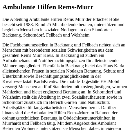
Ambulante Hilfen Rems-Murr
Die Abteilung Ambulante Hilfen Rems-Murr der Erlacher Höhe
besteht seit 1983. Rund 25 Mitarbeitende beraten, unterstützen und
begleiten Menschen in sozialen Notlagen an den Standorten
Backnang, Schorndorf, Fellbach und Welzheim.
Die Fachberatungsstellen in Backnang und Fellbach richten sich an
Menschen mit besonderen sozialen Schwierigkeiten aus dem
gesamten Rems-Murr-Kreis. In Backnang ist zudem ein
Aufnahmehaus mit Notübernachtungsplätzen für alleinstehende
Männer angegliedert. Ebenfalls in Backnang bietet das Haus Karla
alleinstehenden Frauen in sozialen Notlagen Beratung, Schutz und
Unterkunft sowie Beschäftigungsmöglichkeiten in der
Kreativwerkstatt KarlaKreativ. Die mobile Tagestätte EH-Mobil
versorgt Menschen an fünf Standorten mit kostengünstigen, warmen
Mahlzeiten und bietet ergänzend Beratung an. In Schorndorf und
Welzheim stellt die Abteilung in zwei Sozialkaufhäusern sowie in
Schorndorf zusätzlich im Bereich Garten- und Naturschutz
Arbeitsplätze für langzeitarbeitslose Menschen bereit. Darüber
hinaus sind die Ambulanten Hilfen Rems-Murr im Rahmen der
ordnungsrechtlichen Beratung in Obdachlosenunterkünften in
Murrhardt und Fellbach tätig. Mit dem Angebot des Ambulant
Betreuten Wohnens unterstützen sie Menschen dabei, in eigenem