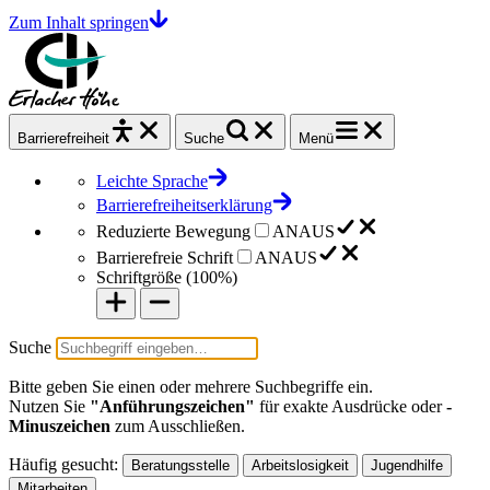
Zum Inhalt springen
Barrierefrei
heit
Suche
Menü
Leichte Sprache
Barrierefreiheitserklärung
Reduzierte Bewegung
AN
AUS
Barrierefreie Schrift
AN
AUS
Schriftgröße (
100%
)
Suche
Bitte geben Sie einen oder mehrere Suchbegriffe ein.
Nutzen Sie
"Anführungszeichen"
für exakte Ausdrücke oder
-
Minuszeichen
zum Ausschließen.
Häufig gesucht:
Beratungsstelle
Arbeitslosigkeit
Jugendhilfe
Mitarbeiten