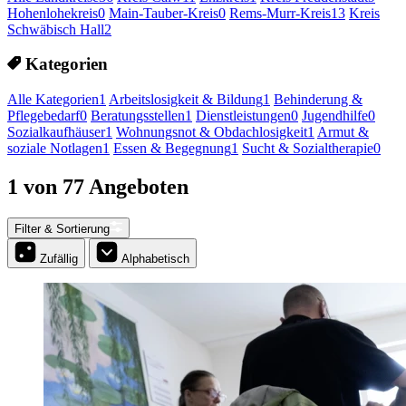
Hohenlohekreis
0
Main-Tauber-Kreis
0
Rems-Murr-Kreis
13
Kreis
Schwäbisch Hall
2
Kategorien
Alle Kategorien
1
Arbeitslosigkeit & Bildung
1
Behinderung &
Pflegebedarf
0
Beratungsstellen
1
Dienstleistungen
0
Jugendhilfe
0
Sozialkaufhäuser
1
Wohnungsnot & Obdachlosigkeit
1
Armut &
soziale Notlagen
1
Essen & Begegnung
1
Sucht & Sozialtherapie
0
1 von 77 Angeboten
Filter & Sortierung
Zufällig
Alphabetisch