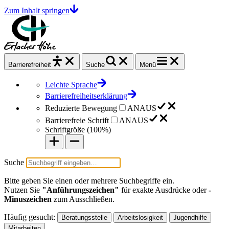
Zum Inhalt springen
Barrierefrei
heit
Suche
Menü
Leichte Sprache
Barrierefreiheitserklärung
Reduzierte Bewegung
AN
AUS
Barrierefreie Schrift
AN
AUS
Schriftgröße (
100%
)
Suche
Bitte geben Sie einen oder mehrere Suchbegriffe ein.
Nutzen Sie
"Anführungszeichen"
für exakte Ausdrücke oder
-
Minuszeichen
zum Ausschließen.
Häufig gesucht:
Beratungsstelle
Arbeitslosigkeit
Jugendhilfe
Mitarbeiten