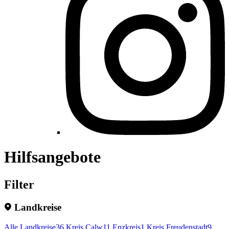
Hilfsangebote
Filter
Landkreise
Alle Landkreise
36
Kreis Calw
11
Enzkreis
1
Kreis Freudenstadt
9