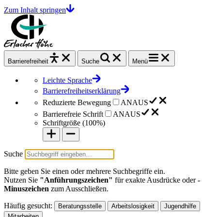
Zum Inhalt springen
Barrierefrei
heit
Suche
Menü
Leichte Sprache
Barrierefreiheitserklärung
Reduzierte Bewegung
AN
AUS
Barrierefreie Schrift
AN
AUS
Schriftgröße (
100%
)
Suche
Bitte geben Sie einen oder mehrere Suchbegriffe ein.
Nutzen Sie
"Anführungszeichen"
für exakte Ausdrücke oder
-
Minuszeichen
zum Ausschließen.
Häufig gesucht:
Beratungsstelle
Arbeitslosigkeit
Jugendhilfe
Mitarbeiten