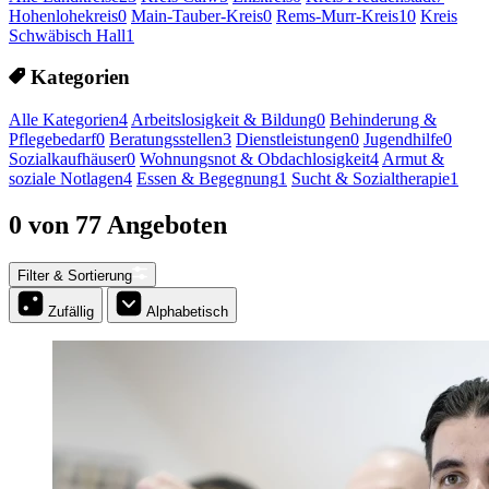
Hohenlohekreis
0
Main-Tauber-Kreis
0
Rems-Murr-Kreis
10
Kreis
Schwäbisch Hall
1
Kategorien
Alle Kategorien
4
Arbeitslosigkeit & Bildung
0
Behinderung &
Pflegebedarf
0
Beratungsstellen
3
Dienstleistungen
0
Jugendhilfe
0
Sozialkaufhäuser
0
Wohnungsnot & Obdachlosigkeit
4
Armut &
soziale Notlagen
4
Essen & Begegnung
1
Sucht & Sozialtherapie
1
0 von 77 Angeboten
Filter & Sortierung
Zufällig
Alphabetisch