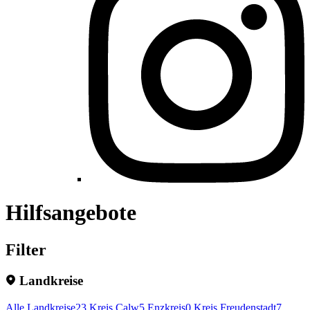
Hilfsangebote
Filter
Landkreise
Alle Landkreise
23
Kreis Calw
5
Enzkreis
0
Kreis Freudenstadt
7