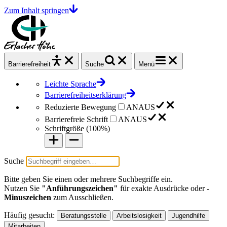
Zum Inhalt springen
Barrierefrei
heit
Suche
Menü
Leichte Sprache
Barrierefreiheitserklärung
Reduzierte Bewegung
AN
AUS
Barrierefreie Schrift
AN
AUS
Schriftgröße (
100%
)
Suche
Bitte geben Sie einen oder mehrere Suchbegriffe ein.
Nutzen Sie
"Anführungszeichen"
für exakte Ausdrücke oder
-
Minuszeichen
zum Ausschließen.
Häufig gesucht:
Beratungsstelle
Arbeitslosigkeit
Jugendhilfe
Mitarbeiten