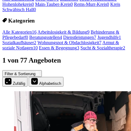
Hohenlohekreis
0
Main-Tauber-Kreis
0
Rems-Murr-Kreis
0
Kreis
Schwäbisch Hall
0
Kategorien
Alle Kategorien
16
Arbeitslosigkeit & Bildung
9
Behinderung &
Pflegebedarf
0
Beratungsstellen
4
Dienstleistungen
7
Jugendhilfe
1
Sozialkaufhäuser
2
Wohnungsnot & Obdachlosigkeit
7
Armut &
soziale Notlagen
10
Essen & Begegnung
3
Sucht & Sozialtherapie
2
1 von 77 Angeboten
Filter & Sortierung
Zufällig
Alphabetisch