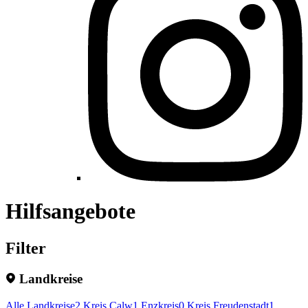
Hilfsangebote
Filter
Landkreise
Alle Landkreise
2
Kreis Calw
1
Enzkreis
0
Kreis Freudenstadt
1