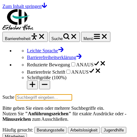
Zum Inhalt springen
Barrierefrei
heit
Suche
Menü
Leichte Sprache
Barrierefreiheitserklärung
Reduzierte Bewegung
AN
AUS
Barrierefreie Schrift
AN
AUS
Schriftgröße (
100%
)
Suche
Bitte geben Sie einen oder mehrere Suchbegriffe ein.
Nutzen Sie
"Anführungszeichen"
für exakte Ausdrücke oder
-
Minuszeichen
zum Ausschließen.
Häufig gesucht:
Beratungsstelle
Arbeitslosigkeit
Jugendhilfe
Mitarbeiten