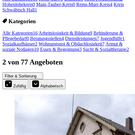
Hohenlohekreis
0
Main-Tauber-Kreis
0
Rems-Murr-Kreis
4
Kreis
Schwäbisch Hall
1
Kategorien
Alle Kategorien
16
Arbeitslosigkeit & Bildung
9
Behinderung &
Pflegebedarf
0
Beratungsstellen
4
Dienstleistungen
7
Jugendhilfe
1
Sozialkaufhäuser
2
Wohnungsnot & Obdachlosigkeit
7
Armut &
soziale Notlagen
10
Essen & Begegnung
3
Sucht & Sozialtherapie
2
2 von 77 Angeboten
Filter & Sortierung
Zufällig
Alphabetisch