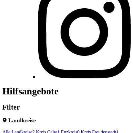
Hilfsangebote
Filter
Landkreise
Alle Landkreise
2
Kreis Calw
1
Enzkreis
0
Kreis Freudenstadt
1