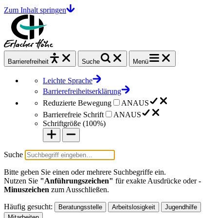
Zum Inhalt springen
Barrierefrei
heit
Suche
Menü
Leichte Sprache
Barrierefreiheitserklärung
Reduzierte Bewegung
AN
AUS
Barrierefreie Schrift
AN
AUS
Schriftgröße (
100%
)
Suche
Bitte geben Sie einen oder mehrere Suchbegriffe ein.
Nutzen Sie
"Anführungszeichen"
für exakte Ausdrücke oder
-
Minuszeichen
zum Ausschließen.
Häufig gesucht:
Beratungsstelle
Arbeitslosigkeit
Jugendhilfe
Mitarbeiten