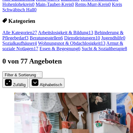
Hohenlohekreis
0
Main-Tauber-Kreis
0
Rems-Murr-Kreis
0
Kreis
Schwäbisch Hall
0
Kategorien
Alle Kategorien
27
Arbeitslosigkeit & Bildung
13
Behinderung &
Pflegebedarf
3
Beratungsstellen
6
Dienstleistungen
10
Jugendhilfe
0
Sozialkaufhäuser
4
Wohnungsnot & Obdachlosigkeit
13
Armut &
soziale Notlagen
17
Essen & Begegnung
6
Sucht & Sozialtherapie
8
0 von 77 Angeboten
Filter & Sortierung
Zufällig
Alphabetisch