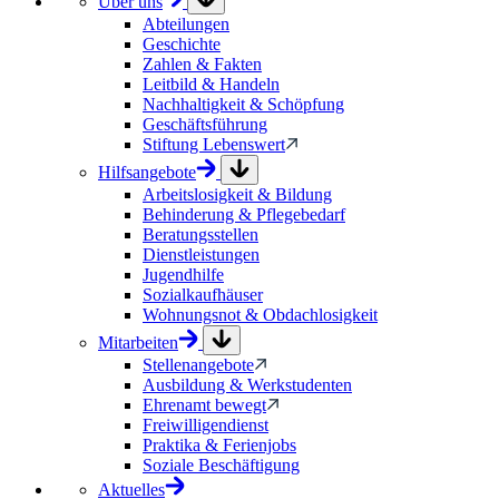
Über uns
Abteilungen
Geschichte
Zahlen & Fakten
Leitbild & Handeln
Nachhaltigkeit & Schöpfung
Geschäftsführung
Stiftung Lebenswert
Hilfsangebote
Arbeitslosigkeit & Bildung
Behinderung & Pflegebedarf
Beratungsstellen
Dienstleistungen
Jugendhilfe
Sozialkaufhäuser
Wohnungsnot & Obdachlosigkeit
Mitarbeiten
Stellenangebote
Ausbildung & Werkstudenten
Ehrenamt bewegt
Freiwilligendienst
Praktika & Ferienjobs
Soziale Beschäftigung
Aktuelles