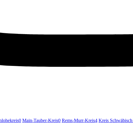
lohekreis
0
Main-Tauber-Kreis
0
Rems-Murr-Kreis
4
Kreis Schwäbisch