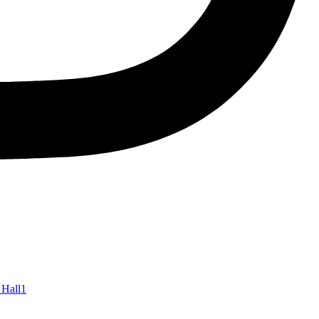
 Hall
1