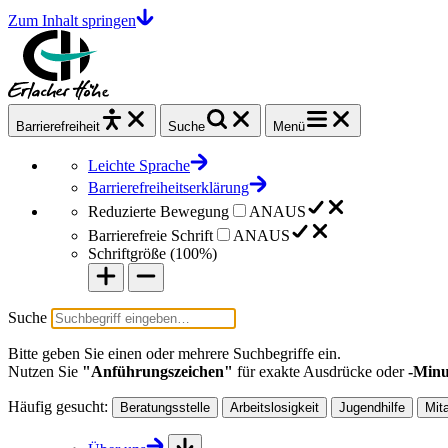
Zum Inhalt springen
Barrierefrei
heit
Suche
Menü
Leichte Sprache
Barrierefreiheitserklärung
Reduzierte Bewegung
AN
AUS
Barrierefreie Schrift
AN
AUS
Schriftgröße (
100%
)
Suche
Bitte geben Sie einen oder mehrere Suchbegriffe ein.
Nutzen Sie
"Anführungszeichen"
für exakte Ausdrücke oder
-Minu
Häufig gesucht:
Beratungsstelle
Arbeitslosigkeit
Jugendhilfe
Mit