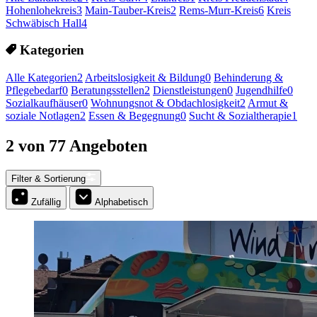
Hohenlohekreis
3
Main-Tauber-Kreis
2
Rems-Murr-Kreis
6
Kreis
Schwäbisch Hall
4
Kategorien
Alle Kategorien
2
Arbeitslosigkeit & Bildung
0
Behinderung &
Pflegebedarf
0
Beratungsstellen
2
Dienstleistungen
0
Jugendhilfe
0
Sozialkaufhäuser
0
Wohnungsnot & Obdachlosigkeit
2
Armut &
soziale Notlagen
2
Essen & Begegnung
0
Sucht & Sozialtherapie
1
2 von 77 Angeboten
Filter & Sortierung
Zufällig
Alphabetisch