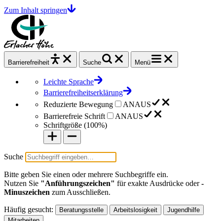
Zum Inhalt springen
Barrierefrei
heit
Suche
Menü
Leichte Sprache
Barrierefreiheitserklärung
Reduzierte Bewegung
AN
AUS
Barrierefreie Schrift
AN
AUS
Schriftgröße (
100%
)
Suche
Bitte geben Sie einen oder mehrere Suchbegriffe ein.
Nutzen Sie
"Anführungszeichen"
für exakte Ausdrücke oder
-
Minuszeichen
zum Ausschließen.
Häufig gesucht:
Beratungsstelle
Arbeitslosigkeit
Jugendhilfe
Mitarbeiten