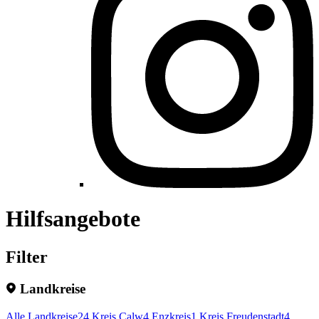
Hilfsangebote
Filter
Landkreise
Alle Landkreise
24
Kreis Calw
4
Enzkreis
1
Kreis Freudenstadt
4