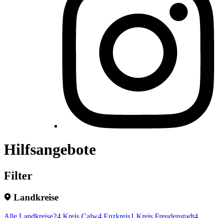
Hilfsangebote
Filter
Landkreise
Alle Landkreise
24
Kreis Calw
4
Enzkreis
1
Kreis Freudenstadt
4