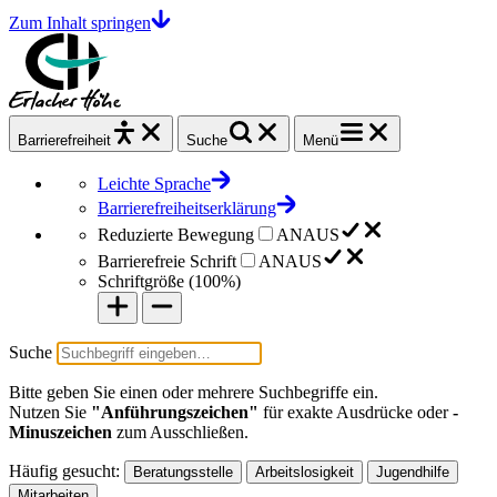
Zum Inhalt springen
Barrierefrei
heit
Suche
Menü
Leichte Sprache
Barrierefreiheitserklärung
Reduzierte Bewegung
AN
AUS
Barrierefreie Schrift
AN
AUS
Schriftgröße (
100%
)
Suche
Bitte geben Sie einen oder mehrere Suchbegriffe ein.
Nutzen Sie
"Anführungszeichen"
für exakte Ausdrücke oder
-
Minuszeichen
zum Ausschließen.
Häufig gesucht:
Beratungsstelle
Arbeitslosigkeit
Jugendhilfe
Mitarbeiten