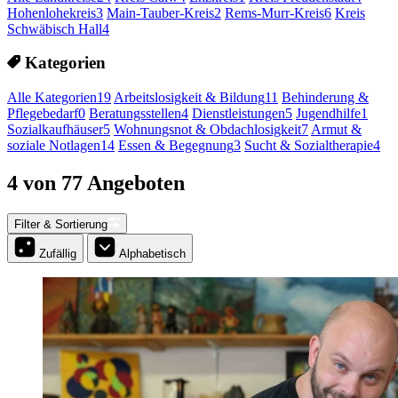
Hohenlohekreis
3
Main-Tauber-Kreis
2
Rems-Murr-Kreis
6
Kreis
Schwäbisch Hall
4
Kategorien
Alle Kategorien
19
Arbeitslosigkeit & Bildung
11
Behinderung &
Pflegebedarf
0
Beratungsstellen
4
Dienstleistungen
5
Jugendhilfe
1
Sozialkaufhäuser
5
Wohnungsnot & Obdachlosigkeit
7
Armut &
soziale Notlagen
14
Essen & Begegnung
3
Sucht & Sozialtherapie
4
4 von 77 Angeboten
Filter & Sortierung
Zufällig
Alphabetisch