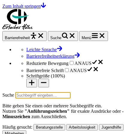
Zum Inhalt springen
Barrierefrei
heit
Suche
Menü
Leichte Sprache
Barrierefreiheitserklärung
Reduzierte Bewegung
AN
AUS
Barrierefreie Schrift
AN
AUS
Schriftgröße (
100%
)
Suche
Bitte geben Sie einen oder mehrere Suchbegriffe ein.
Nutzen Sie
"Anführungszeichen"
für exakte Ausdrücke oder
-
Minuszeichen
zum Ausschließen.
Häufig gesucht:
Beratungsstelle
Arbeitslosigkeit
Jugendhilfe
Mitarbeiten