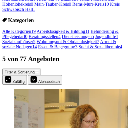
Hohenlohekreis
0
Main-Tauber-Kreis
0
Rems-Murr-Kreis
10
Kreis
Schwäbisch Hall
1
Kategorien
Alle Kategorien
19
Arbeitslosigkeit & Bildung
11
Behinderung &
Pflegebedarf
0
Beratungsstellen
4
Dienstleistungen
5
Jugendhilfe
1
Sozialkaufhäuser
5
Wohnungsnot & Obdachlosigkeit
7
Armut &
soziale Notlagen
14
Essen & Begegnung
3
Sucht & Sozialtherapie
4
5 von 77 Angeboten
Filter & Sortierung
Zufällig
Alphabetisch