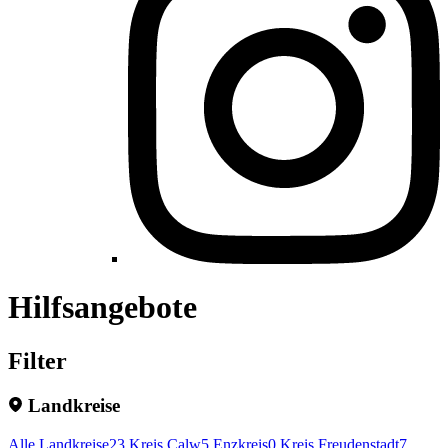
Hilfsangebote
Filter
Landkreise
Alle Landkreise
23
Kreis Calw
5
Enzkreis
0
Kreis Freudenstadt
7