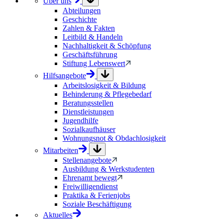
Über uns
Abteilungen
Geschichte
Zahlen & Fakten
Leitbild & Handeln
Nachhaltigkeit & Schöpfung
Geschäftsführung
Stiftung Lebenswert
Hilfsangebote
Arbeitslosigkeit & Bildung
Behinderung & Pflegebedarf
Beratungsstellen
Dienstleistungen
Jugendhilfe
Sozialkaufhäuser
Wohnungsnot & Obdachlosigkeit
Mitarbeiten
Stellenangebote
Ausbildung & Werkstudenten
Ehrenamt bewegt
Freiwilligendienst
Praktika & Ferienjobs
Soziale Beschäftigung
Aktuelles