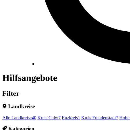
Hilfsangebote
Filter
Landkreise
Alle Landkreise
40
Kreis Calw
7
Enzkreis
1
Kreis Freudenstadt
7
Hohen
Kategorien