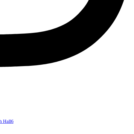
h Hall
6