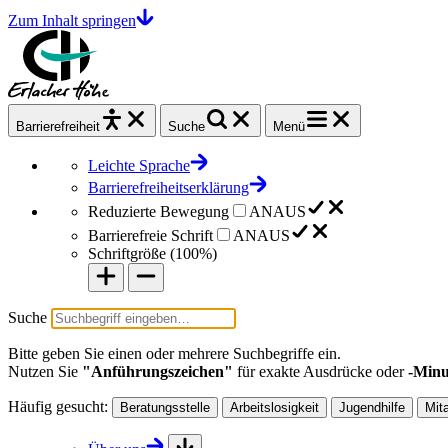
Zum Inhalt springen
Barrierefrei
heit
Suche
Menü
Leichte Sprache
Barrierefreiheitserklärung
Reduzierte Bewegung
AN
AUS
Barrierefreie Schrift
AN
AUS
Schriftgröße (
100%
)
Suche
Bitte geben Sie einen oder mehrere Suchbegriffe ein.
Nutzen Sie
"Anführungszeichen"
für exakte Ausdrücke oder
-Minu
Häufig gesucht:
Beratungsstelle
Arbeitslosigkeit
Jugendhilfe
Mit