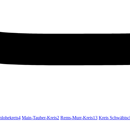
lohekreis
4
Main-Tauber-Kreis
2
Rems-Murr-Kreis
13
Kreis Schwäbisc