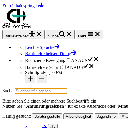
Zum Inhalt springen
Barrierefrei
heit
Suche
Menü
Leichte Sprache
Barrierefreiheitserklärung
Reduzierte Bewegung
AN
AUS
Barrierefreie Schrift
AN
AUS
Schriftgröße (
100%
)
Suche
Bitte geben Sie einen oder mehrere Suchbegriffe ein.
Nutzen Sie
"Anführungszeichen"
für exakte Ausdrücke oder
-Minu
Häufig gesucht:
Beratungsstelle
Arbeitslosigkeit
Jugendhilfe
Mit