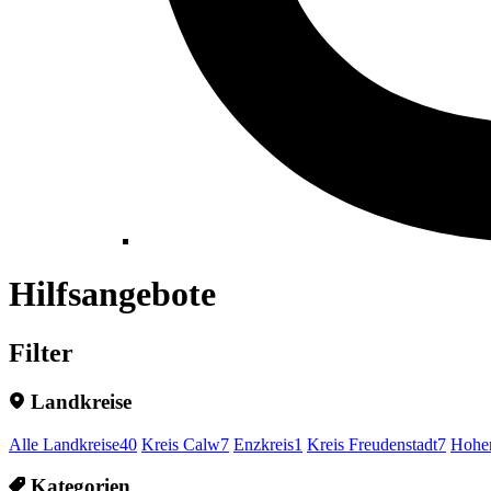
Hilfsangebote
Filter
Landkreise
Alle Landkreise
40
Kreis Calw
7
Enzkreis
1
Kreis Freudenstadt
7
Hohen
Kategorien