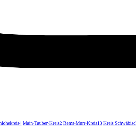
lohekreis
4
Main-Tauber-Kreis
2
Rems-Murr-Kreis
13
Kreis Schwäbisc