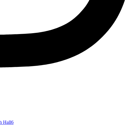
h Hall
6