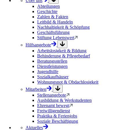
Über uns
Abteilungen
Geschichte
Zahlen & Fakten
Leitbild & Handeln
Nachhaltigkeit & Schöpfung
Geschäftsführung
Stiftung Lebenswert
Hilfsangebote
Arbeitslosigkeit & Bildung
Behinderung & Pflegebedarf
Beratungsstellen
Dienstleistungen
Jugendhilfe
Sozialkaufhäuser
Wohnungsnot & Obdachlosigkeit
Mitarbeiten
Stellenangebote
Ausbildung & Werkstudenten
Ehrenamt bewegt
Freiwilligendienst
Praktika & Ferienjobs
Soziale Beschäftigung
Aktuelles