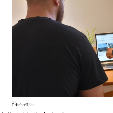
ErlacherHöhe