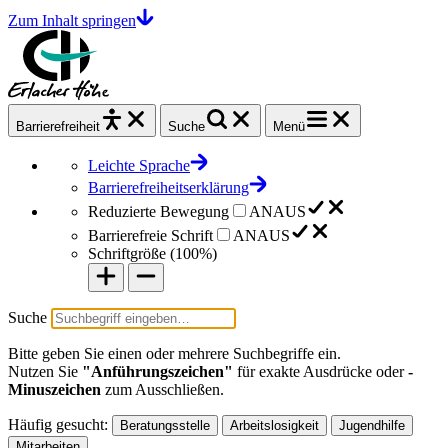
Zum Inhalt springen
Barrierefrei
heit
Suche
Menü
Leichte Sprache
Barrierefreiheitserklärung
Reduzierte Bewegung
AN
AUS
Barrierefreie Schrift
AN
AUS
Schriftgröße (
100%
)
Suche
Bitte geben Sie einen oder mehrere Suchbegriffe ein.
Nutzen Sie
"Anführungszeichen"
für exakte Ausdrücke oder
-
Minuszeichen
zum Ausschließen.
Häufig gesucht:
Beratungsstelle
Arbeitslosigkeit
Jugendhilfe
Mitarbeiten