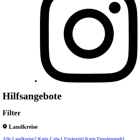
Hilfsangebote
Filter
Landkreise
Alle Landkreise
2
Kreis Calw
1
Enzkreis
0
Kreis Freudenstadt
1