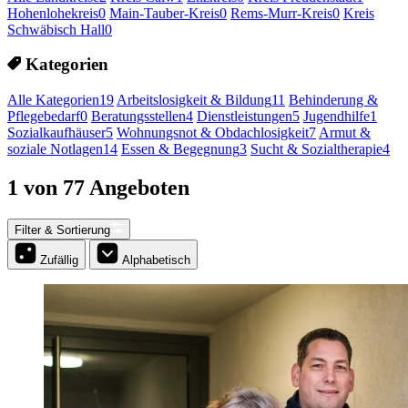
Hohenlohekreis
0
Main-Tauber-Kreis
0
Rems-Murr-Kreis
0
Kreis
Schwäbisch Hall
0
Kategorien
Alle Kategorien
19
Arbeitslosigkeit & Bildung
11
Behinderung &
Pflegebedarf
0
Beratungsstellen
4
Dienstleistungen
5
Jugendhilfe
1
Sozialkaufhäuser
5
Wohnungsnot & Obdachlosigkeit
7
Armut &
soziale Notlagen
14
Essen & Begegnung
3
Sucht & Sozialtherapie
4
1 von 77 Angeboten
Filter & Sortierung
Zufällig
Alphabetisch