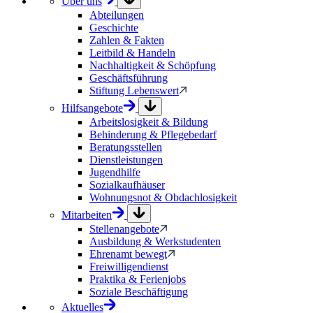
Über uns
Abteilungen
Geschichte
Zahlen & Fakten
Leitbild & Handeln
Nachhaltigkeit & Schöpfung
Geschäftsführung
Stiftung Lebenswert
Hilfsangebote
Arbeitslosigkeit & Bildung
Behinderung & Pflegebedarf
Beratungsstellen
Dienstleistungen
Jugendhilfe
Sozialkaufhäuser
Wohnungsnot & Obdachlosigkeit
Mitarbeiten
Stellenangebote
Ausbildung & Werkstudenten
Ehrenamt bewegt
Freiwilligendienst
Praktika & Ferienjobs
Soziale Beschäftigung
Aktuelles