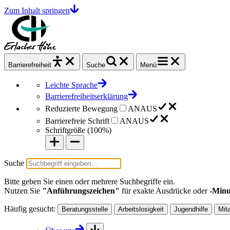
Zum Inhalt springen
Barrierefrei
heit
Suche
Menü
Leichte Sprache
Barrierefreiheitserklärung
Reduzierte Bewegung
AN
AUS
Barrierefreie Schrift
AN
AUS
Schriftgröße (
100%
)
Suche
Bitte geben Sie einen oder mehrere Suchbegriffe ein.
Nutzen Sie
"Anführungszeichen"
für exakte Ausdrücke oder
-Minu
Häufig gesucht:
Beratungsstelle
Arbeitslosigkeit
Jugendhilfe
Mit