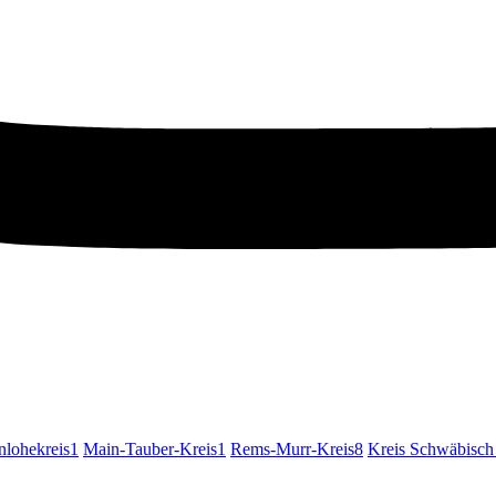
lohekreis
1
Main-Tauber-Kreis
1
Rems-Murr-Kreis
8
Kreis Schwäbisch