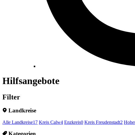
Hilfsangebote
Filter
Landkreise
Alle Landkreise
17
Kreis Calw
4
Enzkreis
0
Kreis Freudenstadt
2
Hohen
Kategorien