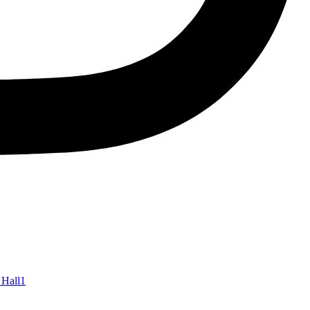
 Hall
1