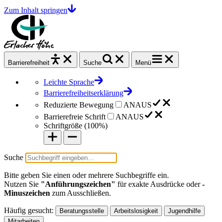
Zum Inhalt springen
Barrierefrei
heit
Suche
Menü
Leichte Sprache
Barrierefreiheitserklärung
Reduzierte Bewegung
AN
AUS
Barrierefreie Schrift
AN
AUS
Schriftgröße (
100%
)
Suche
Bitte geben Sie einen oder mehrere Suchbegriffe ein.
Nutzen Sie
"Anführungszeichen"
für exakte Ausdrücke oder
-
Minuszeichen
zum Ausschließen.
Häufig gesucht:
Beratungsstelle
Arbeitslosigkeit
Jugendhilfe
Mitarbeiten